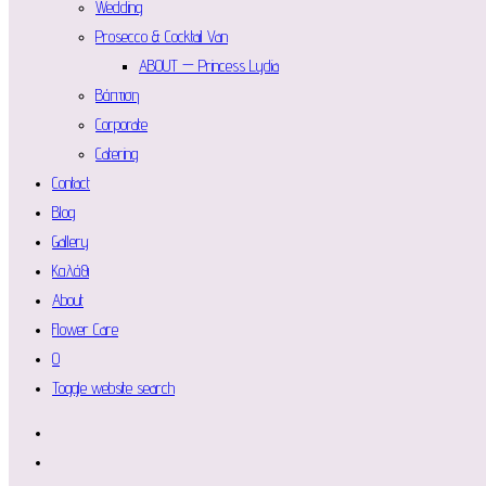
Wedding
Prosecco & Cocktail Van
ABOUT — Princess Lydia
Βάπτιση
Corporate
Catering
Contact
Blog
Gallery
Καλάθι
About
Flower Care
0
Toggle website search