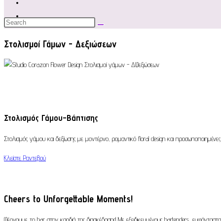
Στολισμοί Γάμων - Δεξιώσεων
Στολισμός Γάμου-Βάπτισης
Στολισμός γάμου και δεξίωσης με μοντέρνο, ρομαντικό floral design και προσωποποιημένες ι
Κλείστε Ραντεβού
Cheers to Unforgettable Moments!
Φέρνουμε το bar στην καρδιά της διασκέδασης! Με εξειδικευμένους bartenders, ευφάνταστα 