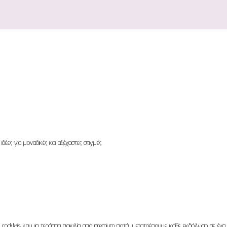
δέες για μοναδικές και αξέχαστες στιγμές.
cocktails και μια τεράστια ποικιλία από premium ποτά, μετατρέπουμε κάθε εκδήλωση σε ένα α