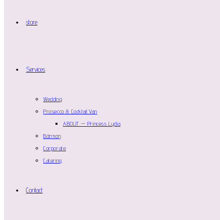
store
Services
Wedding
Prosecco & Cocktail Van
ABOUT — Princess Lydia
Βάπτιση
Corporate
Catering
Contact