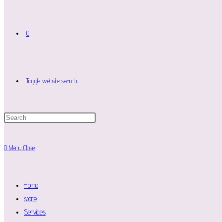
0
Toggle website search
0
Menu
Close
Home
store
Services