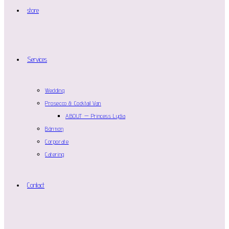
store
Services
Wedding
Prosecco & Cocktail Van
ABOUT — Princess Lydia
Βάπτιση
Corporate
Catering
Contact