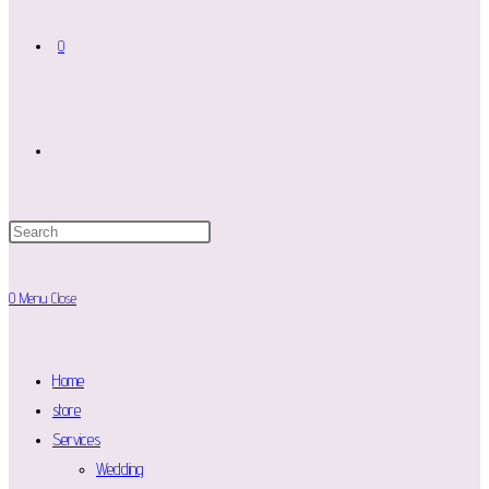
0
Toggle
website
0
Menu
Close
search
Home
store
Services
Wedding