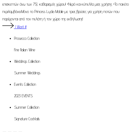
επισκεπτών άνω των 75), καθαρισμός χώρου! +Νερό και κύπελλα μιας χρήσης +Το πακέτο
περιλαμβάνει:Μόνο το Princess Lydia Mobile με τρεις βρύσες για χρήση ποτών που
παρέχονται από τον πελάτη ή τον χώρο της εκδήλωσης!
I Want it!
Prosecco
Collection
Fine Italian Wine
Weddings
Collection
Summer Weddings
Events
Collection
2023 EVENTS
Summer
Collection
Signature Cocktails