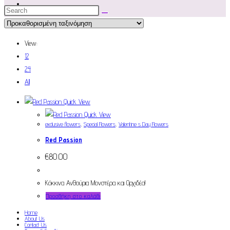
View:
12
24
All
Quick View
Quick View
exclusive flowers
,
Special Flowers
,
Valentine s Day Flowers
Red Passion
€
80.00
Κόκκινα Ανθούρια Μονστέρα και Ορχιδέα!
Προσθήκη στο καλάθι
Home
About Us
Contact Us