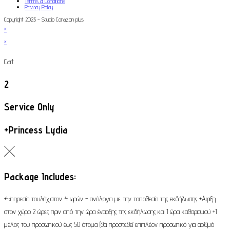
Terms & Conditions
Privacy Policy
Copyright 2023 - Studio Corazon plus
×
×
Cart
2
Service Only
+Princess Lydia
Package Includes:
+Υπηρεσία τουλάχιστον 4 ωρών - ανάλογα με την τοποθεσία της εκδήλωσης +Άφιξη
στον χώρο 2 ώρες πριν από την ώρα έναρξης της εκδήλωσης και 1 ώρα καθαρισμού +1
μέλος του προσωπικού έως 50 άτομα (θα προστεθεί επιπλέον προσωπικό για αριθμό