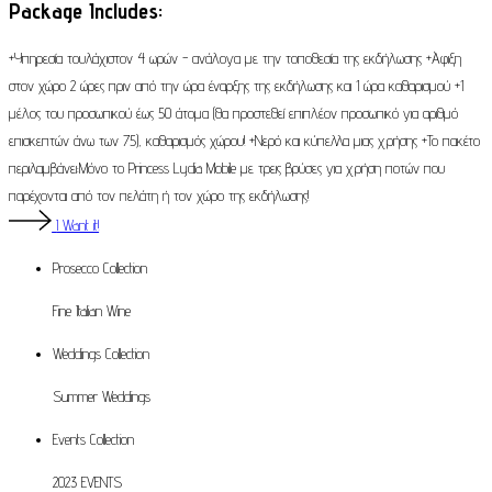
Package Includes:
+Υπηρεσία τουλάχιστον 4 ωρών - ανάλογα με την τοποθεσία της εκδήλωσης +Άφιξη
στον χώρο 2 ώρες πριν από την ώρα έναρξης της εκδήλωσης και 1 ώρα καθαρισμού +1
μέλος του προσωπικού έως 50 άτομα (θα προστεθεί επιπλέον προσωπικό για αριθμό
επισκεπτών άνω των 75), καθαρισμός χώρου! +Νερό και κύπελλα μιας χρήσης +Το πακέτο
περιλαμβάνει:Μόνο το Princess Lydia Mobile με τρεις βρύσες για χρήση ποτών που
παρέχονται από τον πελάτη ή τον χώρο της εκδήλωσης!
I Want it!
Prosecco
Collection
Fine Italian Wine
Weddings
Collection
Summer Weddings
Events
Collection
2023 EVENTS