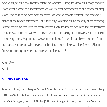
have a skype call a few months before the wedding. During the video call, George showed
us an exact sample of our centerpiece as well as other components of our design including
vases, and thus at no extra cost. We were also able to provide feedback and received a
picture of the revised centerpiece just a few days after the call. On the day of the wedding,
George arrived on time with the fresh flowers. Even though we had seen the arrangements
through Skype before, we were mesmerized by the quality of the flowers and the size of
the arrangements. My bouquet was also more beautiful than I could have imagined. All of
our guests and people who have seen the pictures are in love with the flowers. Studio
Corazon definitely exceeded our expectations! Thank you!!
Anais Silva
Archit.
Studio Corazon
(Giorgio Di Flores) Floral Designer & Event Specialist | Ιδιοκτήτης Studio Corazon Flower Design
ΕΠΑΓΓΕΛΜΑΤΙΚΟ ΠΡΟΦΙΛ Καταξιωμένος Floral Designer με συνεχή παρουσία στον χώρο της
ανθοδετικής τέχνης από το 1986. Με βαθιά γνώση της αισθητικής των λουλουδιών και