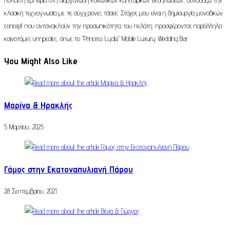
πολυετή εμπειρία στη διοργάνωση κοινωνικών και εταιρικών εκδηλώσεων, συνδυάζω την
κλασική τεχνογνωσία με τις σύγχρονες τάσεις. Στόχος μου είναι η δημιουργία μοναδικών
concept που αντανακλούν την προσωπικότητα του πελάτη, προσφέροντας παράλληλα
καινοτόμες υπηρεσίες, όπως το "Princess Lydia" Mobile Luxury Wedding Bar.
You Might Also Like
Μαρίνα & Ηρακλής
5 Μαρτίου, 2025
Γάμος στην Εκατοναπυλιανή Πάρου
28 Σεπτεμβρίου, 2021