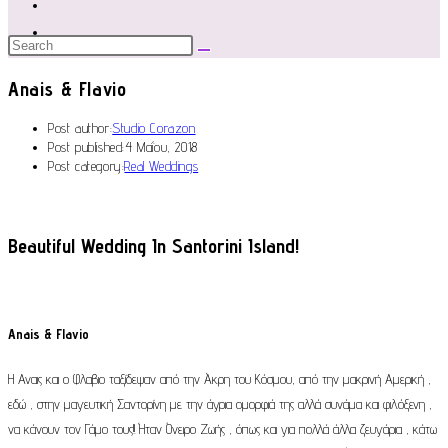
Anais & Flavio
Post author:
Studio Corazon
Post published:
4 Μαΐου, 2018
Post category:
Real Weddings
Beautiful Wedding In Santorini Island!
Anais & Flavio
Η Αναις και ο Φλαβιο ταξίδεψαν από την Άκρη του Κόσμου, από την μακρινή Αμερική ,
εδώ , στην μαγευτική Σαντορίνη με την άγρια ομορφιά της αλλά συνάμα και φιλόξενη ,
να κάνουν τον Γάμο τους!! Ήταν Όνειρο Ζωής , όπως και για πολλά άλλα ζευγάρια , κάτω