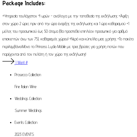
Package Includes:
+Υπηρεσία τουλάχιστον 4 ωρών - ανάλογα με την τοποθεσία της εκδήλωσης +Άφιξη
στον χώρο 2 ώρες πριν από την ώρα έναρξης της εκδήλωσης και 1 ώρα καθαρισμού +1
μέλος του προσωπικού έως 50 άτομα (θα προστεθεί επιπλέον προσωπικό για αριθμό
επισκεπτών άνω των 75), καθαρισμός χώρου! +Νερό και κύπελλα μιας χρήσης +Το πακέτο
περιλαμβάνει:Μόνο το Princess Lydia Mobile με τρεις βρύσες για χρήση ποτών που
παρέχονται από τον πελάτη ή τον χώρο της εκδήλωσης!
I Want it!
Prosecco
Collection
Fine Italian Wine
Weddings
Collection
Summer Weddings
Events
Collection
2023 EVENTS