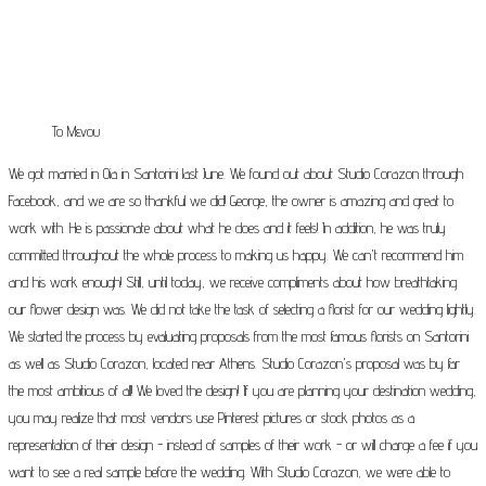
Το Μενου
We got married in Oia in Santorini last June. We found out about Studio Corazon through
Facebook, and we are so thankful we did! George, the owner is amazing and great to
work with. He is passionate about what he does and it feels! In addition, he was truly
committed throughout the whole process to making us happy. We can't recommend him
and his work enough! Still, until today, we receive compliments about how breathtaking
our flower design was. We did not take the task of selecting a florist for our wedding lightly.
We started the process by evaluating proposals from the most famous florists on Santorini
as well as Studio Corazon, located near Athens. Studio Corazon's proposal was by far
the most ambitious of all! We loved the design! If you are planning your destination wedding,
you may realize that most vendors use Pinterest pictures or stock photos as a
representation of their design - instead of samples of their work - or will charge a fee if you
want to see a real sample before the wedding. With Studio Corazon, we were able to