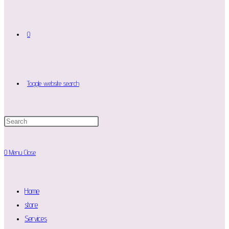
0
Toggle website search
0
Menu
Close
Home
store
Services