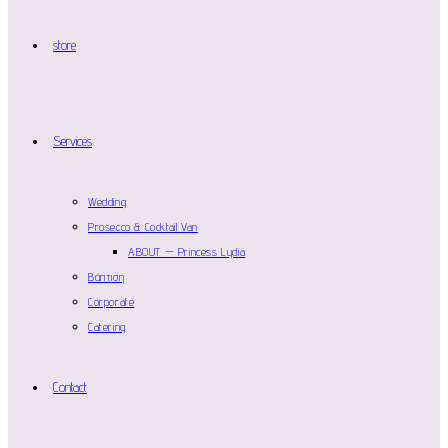
store
Services
Wedding
Prosecco & Cocktail Van
ABOUT — Princess Lydia
Βάπτιση
Corporate
Catering
Contact