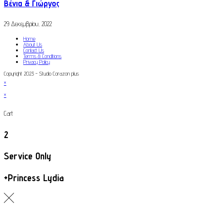
Βένια & Γιώργος
29 Δεκεμβρίου, 2022
Home
About Us
Contact Us
Terms & Conditions
Privacy Policy
Copyright 2023 - Studio Corazon plus
×
×
Cart
2
Service Only
+Princess Lydia