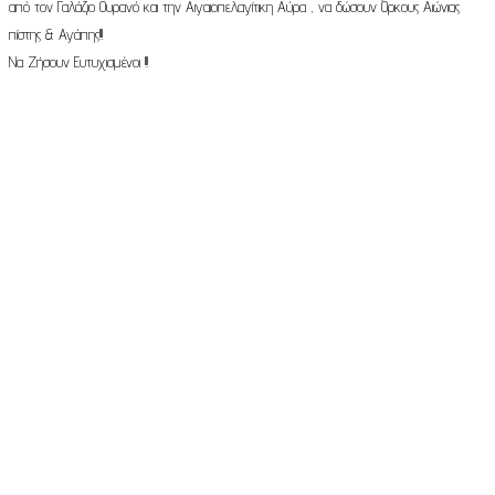
από τον Γαλάζιο Ουρανό και την Αιγαιοπελαγίτικη Αύρα , να δώσουν Όρκους Αιώνιας
πίστης & Αγάπης!!!
Να Ζήσουν Ευτυχισμένοι !!!