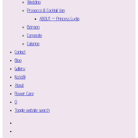
Wedding
Prosecco & Cocktail Van
ABOUT — Princess Lydia
Βάπτιση
Corporate
Catering
Contact
Blog
Gallery
Καλάθι
About
Flower Care
0
Toggle website search