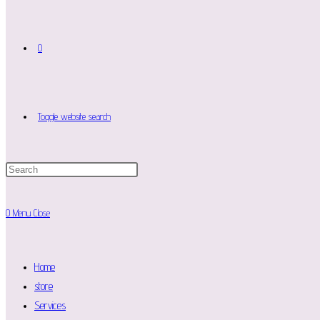
0
Toggle website search
0
Menu
Close
Home
store
Services