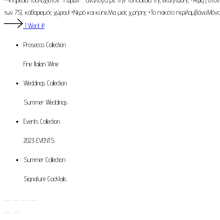
των 75), καθαρισμός χώρου! +Νερό και κύπελλα μιας χρήσης +Το πακέτο περιλαμβάνει:Μόν
I Want it!
Prosecco
Collection
Fine Italian Wine
Weddings
Collection
Summer Weddings
Events
Collection
2023 EVENTS
Summer
Collection
Signature Cocktails