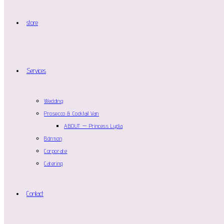
store
Services
Wedding
Prosecco & Cocktail Van
ABOUT — Princess Lydia
Βάπτιση
Corporate
Catering
Contact