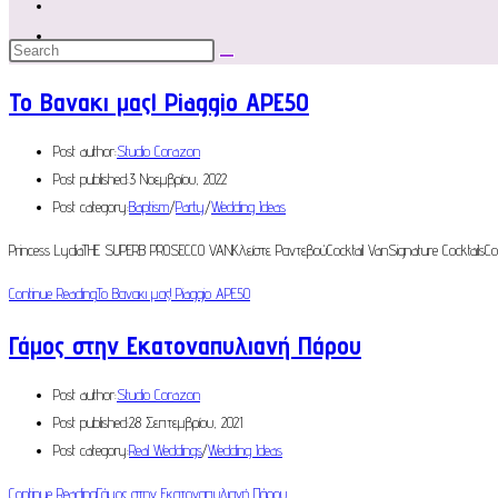
Το Βανακι μας! Piaggio APE50
Post author:
Studio Corazon
Post published:
3 Νοεμβρίου, 2022
Post category:
Baptism
/
Party
/
Wedding Ideas
Princess LydiaTHE SUPERB PROSECCO VANΚλείστε ΡαντεβούCocktail VanSignature CocktailsC
Continue Reading
Το Βανακι μας! Piaggio APE50
Γάμος στην Εκατοναπυλιανή Πάρου
Post author:
Studio Corazon
Post published:
28 Σεπτεμβρίου, 2021
Post category:
Real Weddings
/
Wedding Ideas
Continue Reading
Γάμος στην Εκατοναπυλιανή Πάρου