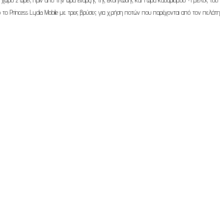
ο το Princess Lydia Mobile με τρεις βρύσες για χρήση ποτών που παρέχονται από τον πελάτ