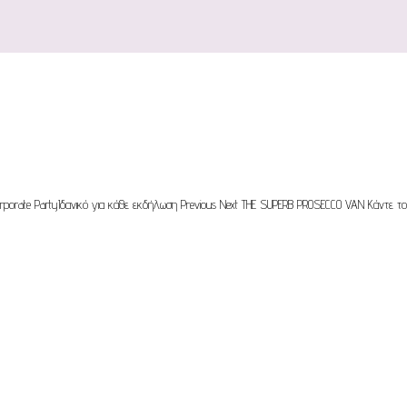
orporate PartyΙδανικό για κάθε εκδήλωση Previous Next THE SUPERB PROSECCO VAN Κάντε το