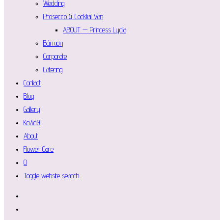
Wedding
Prosecco & Cocktail Van
ABOUT — Princess Lydia
Βάπτιση
Corporate
Catering
Contact
Blog
Gallery
Καλάθι
About
Flower Care
0
Toggle website search