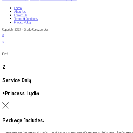
Home
About Us
Contact Us
Terms & Conditions
Privacy Policy
Copyright 2023 - Studio Corazon plus
×
×
Cart
2
Service Only
+Princess Lydia
Package Includes:
+Υπηρεσία τουλάχιστον 4 ωρών - ανάλογα με την τοποθεσία της εκδήλωσης +Άφιξη στον 