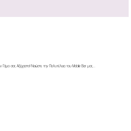
ν Γάμο σας Αξέχαστο! Νοιώστε την Πολυτέλεια του Mobile Bar μας,…