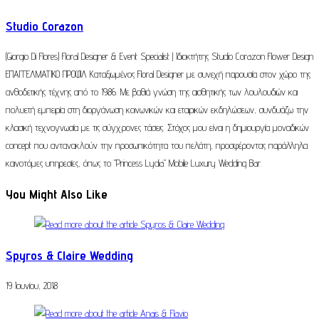
Studio Corazon
(Giorgio Di Flores) Floral Designer & Event Specialist | Ιδιοκτήτης Studio Corazon Flower Design
ΕΠΑΓΓΕΛΜΑΤΙΚΟ ΠΡΟΦΙΛ Καταξιωμένος Floral Designer με συνεχή παρουσία στον χώρο της
ανθοδετικής τέχνης από το 1986. Με βαθιά γνώση της αισθητικής των λουλουδιών και
πολυετή εμπειρία στη διοργάνωση κοινωνικών και εταιρικών εκδηλώσεων, συνδυάζω την
κλασική τεχνογνωσία με τις σύγχρονες τάσεις. Στόχος μου είναι η δημιουργία μοναδικών
concept που αντανακλούν την προσωπικότητα του πελάτη, προσφέροντας παράλληλα
καινοτόμες υπηρεσίες, όπως το "Princess Lydia" Mobile Luxury Wedding Bar.
You Might Also Like
Spyros & Claire Wedding
19 Ιουνίου, 2018