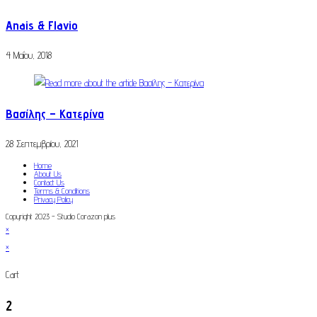
Anais & Flavio
4 Μαΐου, 2018
Βασίλης – Κατερίνα
28 Σεπτεμβρίου, 2021
Home
About Us
Contact Us
Terms & Conditions
Privacy Policy
Copyright 2023 - Studio Corazon plus
×
×
Cart
2