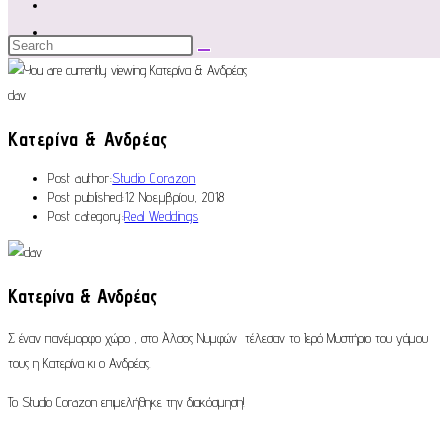
dav
Κατερίνα & Ανδρέας
Post author:
Studio Corazon
Post published:
12 Νοεμβρίου, 2018
Post category:
Real Weddings
Κατερίνα & Ανδρέας
Σ έναν πανέμορφο χώρο , στο Άλσος Νυμφών τέλεσαν το Ιερό Μυστήριο του γάμου
τους η Κατερίνα κι ο Ανδρέας.
Το Studio Corazon επιμελήθηκε την διακόσμηση!