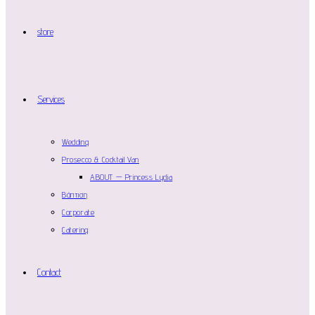
store
Services
Wedding
Prosecco & Cocktail Van
ABOUT — Princess Lydia
Βάπτιση
Corporate
Catering
Contact