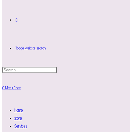
0
Toggle website search
0
Menu
Close
Home
store
Services