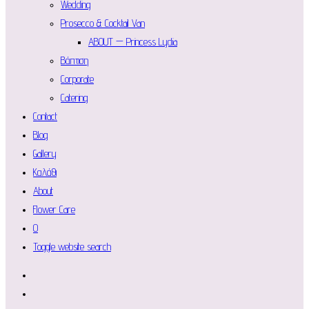
Wedding
Prosecco & Cocktail Van
ABOUT — Princess Lydia
Βάπτιση
Corporate
Catering
Contact
Blog
Gallery
Καλάθι
About
Flower Care
0
Toggle website search