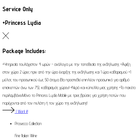
Service Only
+Princess Lydia
Package Includes:
+Υπηρεσία τουλάχιστον 4 ωρών - ανάλογα με την τοποθεσία της εκδήλωσης +Άφιξη
στον χώρο 2 ώρες πριν από την ώρα έναρξης της εκδήλωσης και 1 ώρα καθαρισμού +1
μέλος του προσωπικού έως 50 άτομα (θα προστεθεί επιπλέον προσωπικό για αριθμό
επισκεπτών άνω των 75), καθαρισμός χώρου! +Νερό και κύπελλα μιας χρήσης +Το πακέτο
περιλαμβάνει:Μόνο το Princess Lydia Mobile με τρεις βρύσες για χρήση ποτών που
παρέχονται από τον πελάτη ή τον χώρο της εκδήλωσης!
I Want it!
Prosecco
Collection
Fine Italian Wine