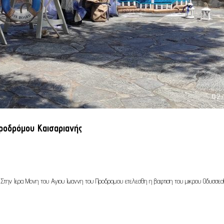
ροδρόμου Καισαριανής
Στην Ιερα Μονη του Αγιου Ιωαννη του Προδρομου ετελεσθη η βαφτιση του μικρου Οδυσσεα!