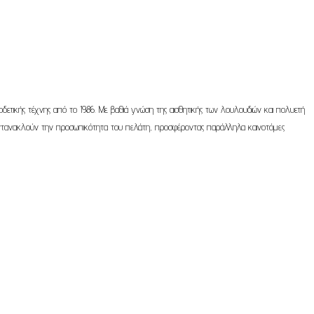
 ανθοδετικής τέχνης από το 1986. Με βαθιά γνώση της αισθητικής των λουλουδιών και πολυετή
ου αντανακλούν την προσωπικότητα του πελάτη, προσφέροντας παράλληλα καινοτόμες