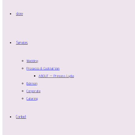
store
Services
Wedding
Prosecco & Cocktail Van
ABOUT — Princess Lydia
Βάπτιση
Corporate
Catering
Contact