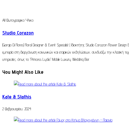
All
Φωτογραφικο Υλικο
Studio Corazon
(Giorgio Di Flores) Floral Designer & Event Specialist | Ιδιοκτήτης Studio Corazon Flower
εμπειρία στη διοργάνωση κοινωνικών και εταιρικών εκδηλώσεων, συνδυάζω την κλασική τ
υπηρεσίες, όπως το "Princess Lydia" Mobile Luxury Wedding Bar.
You Might Also Like
Kate & Stathis
2 Φεβρουαρίου, 2024