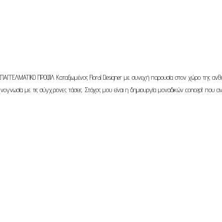
 Design ΕΠΑΓΓΕΛΜΑΤΙΚΟ ΠΡΟΦΙΛ Καταξιωμένος Floral Designer με συνεχή παρουσία στον χώρο της
εχνογνωσία με τις σύγχρονες τάσεις. Στόχος μου είναι η δημιουργία μοναδικών concept π