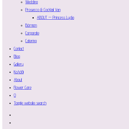
Wedding
Prosecco & Cocktail Van
ABOUT — Princess Lydia
Βάπτιση
Corporate
Catering
Contact
Blog
Gallery
Καλάθι
About
Flower Care
0
Toggle website search