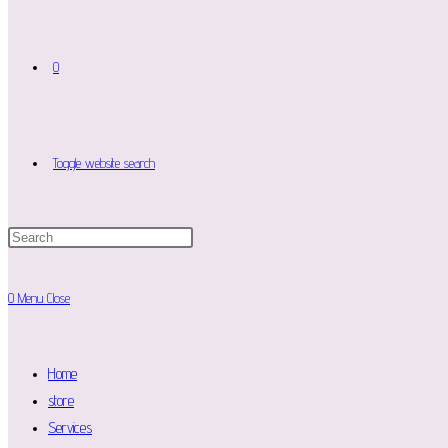
0
Toggle website search
0
Menu
Close
Home
store
Services