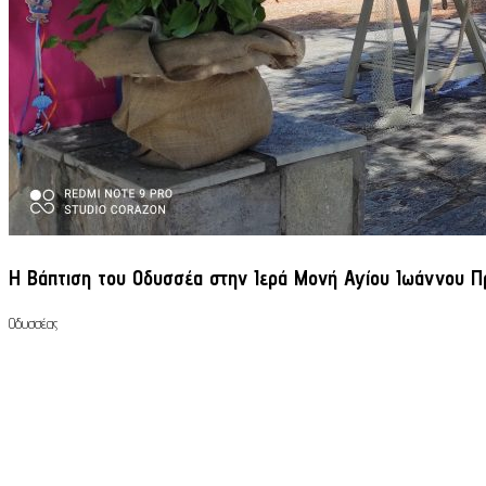
Η Βάπτιση του Οδυσσέα στην Ιερά Μονή Αγίου Ιωάννου Π
Οδυσσέας