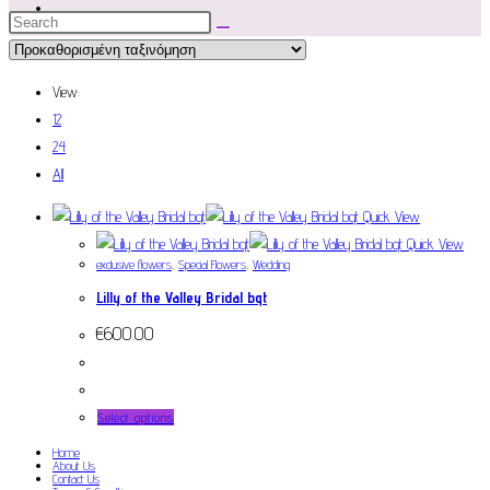
View:
12
24
All
Quick View
Quick View
exclusive flowers
,
Special Flowers
,
Wedding
Lilly of the Valley Bridal bqt
€
600.00
Select options
Home
About Us
Contact Us