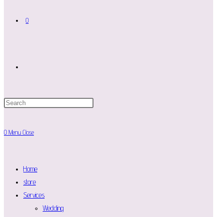
0
Toggle
website
0
Menu
Close
search
Home
store
Services
Wedding