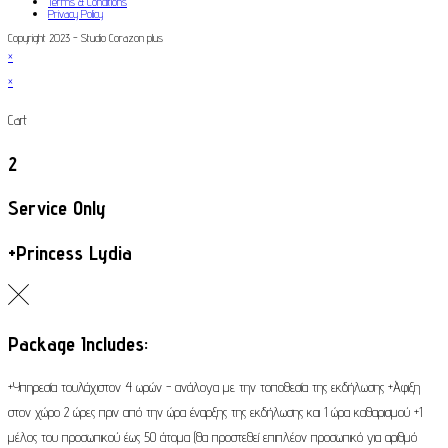
Terms & Conditions
Privacy Policy
Copyright 2023 - Studio Corazon plus
×
×
Cart
2
Service Only
+Princess Lydia
Package Includes:
+Υπηρεσία τουλάχιστον 4 ωρών - ανάλογα με την τοποθεσία της εκδήλωσης +Άφιξη
στον χώρο 2 ώρες πριν από την ώρα έναρξης της εκδήλωσης και 1 ώρα καθαρισμού +1
μέλος του προσωπικού έως 50 άτομα (θα προστεθεί επιπλέον προσωπικό για αριθμό