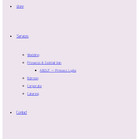
store
Services
Wedding
Prosecco & Cocktail Van
ABOUT — Princess Lydia
Βάπτιση
Corporate
Catering
Contact