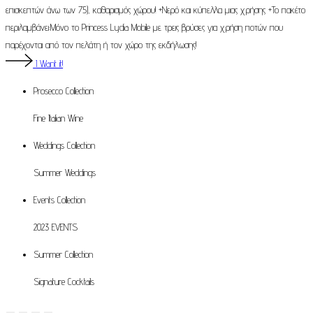
επισκεπτών άνω των 75), καθαρισμός χώρου! +Νερό και κύπελλα μιας χρήσης +Το πακέτο
περιλαμβάνει:Μόνο το Princess Lydia Mobile με τρεις βρύσες για χρήση ποτών που
παρέχονται από τον πελάτη ή τον χώρο της εκδήλωσης!
I Want it!
Prosecco
Collection
Fine Italian Wine
Weddings
Collection
Summer Weddings
Events
Collection
2023 EVENTS
Summer
Collection
Signature Cocktails