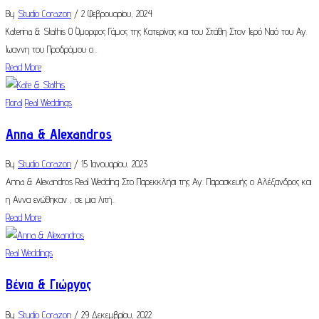
By
Studio Corazon
/ 2 Φεβρουαρίου, 2024
Katerina & Stathis Ο Όμορφος Γάμος της Κατερίνας και του Στάθη Στον Ιερό Ναό του Αγ.
Ιωαννη του Προδρόμου ο...
Read More
Floral
Real Weddings
Anna & Alexandros
By
Studio Corazon
/ 15 Ιανουαρίου, 2023
Anna & Alexandros Real Wedding Στο Παρεκκλήσι της Αγ. Παρασκευής ο Αλέξανδρος και
η Αννα ενώθηκαν , σε μια λιτή...
Read More
Real Weddings
Βένια & Γιώργος
By
Studio Corazon
/ 29 Δεκεμβρίου, 2022