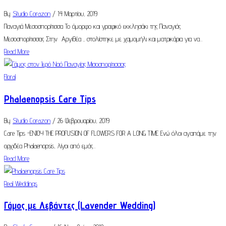
By
Studio Corazon
/ 14 Μαρτίου, 2019
Παναγιά Μεσοσπορίτισσα Το όμορφο και γραφικό εκκλησάκι της Παναγιάς
Μεσοσπορίτισσας Στην Αργιθέα , στολίστηκε με χαμομήλι και ματρικάρια για να...
Read More
Floral
Phalaenopsis Care Tips
By
Studio Corazon
/ 26 Φεβρουαρίου, 2019
Care Tips -ENJOY THE PROFUSION OF FLOWERS FOR A LONG TIME Ενώ όλοι αγαπάμε την
ορχιδέα Phalaenopsis, λίγοι από εμάς...
Read More
Real Weddings
Γάμος με Λεβάντες (Lavender Wedding)