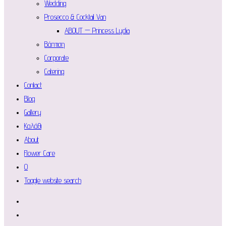
Wedding
Prosecco & Cocktail Van
ABOUT — Princess Lydia
Βάπτιση
Corporate
Catering
Contact
Blog
Gallery
Καλάθι
About
Flower Care
0
Toggle website search