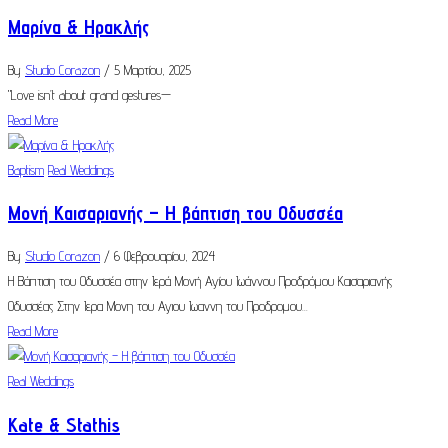
Μαρίνα & Ηρακλής
By
Studio Corazon
/ 5 Μαρτίου, 2025
"Love isn’t about grand gestures—
Read More
Baptism
Real Weddings
Μονή Καισαριανής – Η βάπτιση του Οδυσσέα
By
Studio Corazon
/ 6 Φεβρουαρίου, 2024
Η Βάπτιση του Οδυσσέα στην Ιερά Μονή Αγίου Ιωάννου Προδρόμου Καισαριανής
Οδυσσέας Στην Ιερα Μονη του Αγιου Ιωαννη του Προδρομου...
Read More
Real Weddings
Kate & Stathis