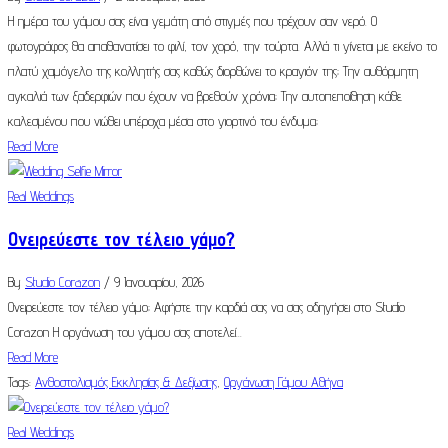
Η ημέρα του γάμου σας είναι γεμάτη από στιγμές που τρέχουν σαν νερό. Ο
φωτογράφος θα απαθανατίσει το φιλί, τον χορό, την τούρτα. Αλλά τι γίνεται με εκείνο το
πλατύ χαμόγελο της κολλητής σας καθώς διορθώνει το κραγιόν της; Την αυθόρμητη
αγκαλιά των ξαδερφιών που έχουν να βρεθούν χρόνια; Την αυτοπεποίθηση κάθε
καλεσμένου που νιώθει υπέροχα μέσα στο γιορτινό του ένδυμα;
Read More
Real Weddings
Ονειρεύεστε τον τέλειο γάμο?
By
Studio Corazon
/ 9 Ιανουαρίου, 2026
Ονειρεύεστε τον τέλειο γάμο; Αφήστε την καρδιά σας να σας οδηγήσει στο Studio
Corazon Η οργάνωση του γάμου σας αποτελεί...
Read More
Tags:
Ανθοστολισμός Εκκλησίας & Δεξίωσης
,
Οργάνωση Γάμου Αθήνα
Real Weddings