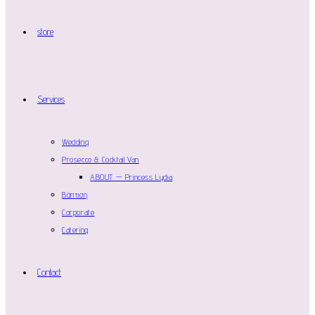
store
Services
Wedding
Prosecco & Cocktail Van
ABOUT — Princess Lydia
Βάπτιση
Corporate
Catering
Contact