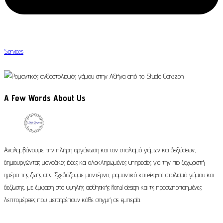
Services
A Few Words About Us
Αναλαμβάνουμε την πλήρη οργάνωση και τον στολισμό γάμων και δεξιώσεων,
δημιουργώντας μοναδικές ιδέες και ολοκληρωμένες υπηρεσίες για την πιο ξεχωριστή
ημέρα της ζωής σας. Σχεδιάζουμε μοντέρνο, ρομαντικό και elegant στολισμό γάμου και
δεξίωσης, με έμφαση στο υψηλής αισθητικής floral design και τις προσωποποιημένες
λεπτομέρειες που μετατρέπουν κάθε στιγμή σε εμπειρία.