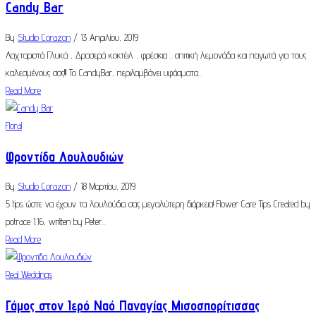
Candy Bar
By
Studio Corazon
/ 13 Απριλίου, 2019
Λαχταριστά Γλυκά , Δροσερά κοκτέιλ , φρέσκια , σπιτική λεμονάδα και παγωτά για τους
καλεσμένους σας!!! Το CandyBar, περιλαμβάνει υφάσματα...
Read More
Floral
Φροντίδα Λουλουδιών
By
Studio Corazon
/ 18 Μαρτίου, 2019
5 tips ώστε να έχουν τα λουλούδια σας μεγαλύτερη διάρκεια! Flower Care Tips Created by
potrace 1.16, written by Peter...
Read More
Real Weddings
Γάμος στον Ιερό Ναό Παναγίας Μισοσπορίτισσας