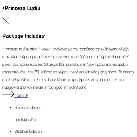
+Princess Lydia
Package Includes:
+Υπηρεσία τουλάχιστον 4 ωρών - ανάλογα με την τοποθεσία της εκδήλωσης +Άφιξη
στον χώρο 2 ώρες πριν από την ώρα έναρξης της εκδήλωσης και 1 ώρα καθαρισμού +1
μέλος του προσωπικού έως 50 άτομα (θα προστεθεί επιπλέον προσωπικό για αριθμό
επισκεπτών άνω των 75), καθαρισμός χώρου! +Νερό και κύπελλα μιας χρήσης +Το πακέτο
περιλαμβάνει:Μόνο το Princess Lydia Mobile με τρεις βρύσες για χρήση ποτών που
παρέχονται από τον πελάτη ή τον χώρο της εκδήλωσης!
I Want it!
Prosecco
Collection
Fine Italian Wine
Weddings
Collection