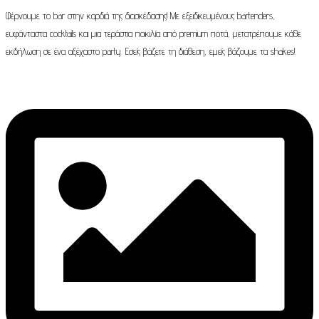
Φέρνουμε το bar στην καρδιά της διασκέδασης! Με εξειδικευμένους bartenders,
ευφάνταστα cocktails και μια τεράστια ποικιλία από premium ποτά, μετατρέπουμε κάθε
εκδήλωση σε ένα αξέχαστο party. Εσείς βάζετε τη διάθεση, εμείς βάζουμε τα shakes!