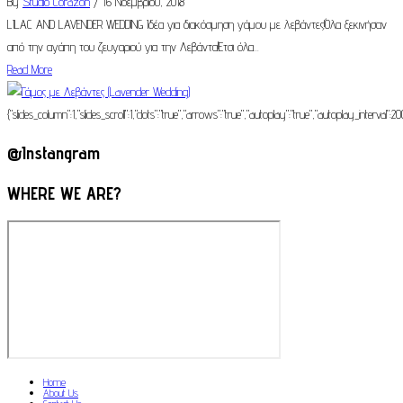
By
Studio Corazon
/ 16 Νοεμβρίου, 2018
LILAC AND LAVENDER WEDDING Ιδέα για διακόσμηση γάμου με λεβάντες!Όλα ξεκινήσαν
από την αγάπη του ζευγαριού για την Λεβάντα!Έτσι όλα...
Read More
{"slides_column":1,"slides_scroll":1,"dots":"true","arrows":"true","autoplay":"true","autoplay_interval":
@Instangram
WHERE WE ARE?
Home
About Us