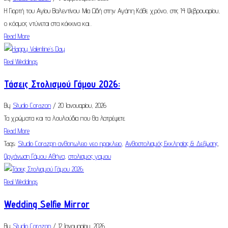
Η Γιορτή του Αγίου Βαλεντίνου: Μια Ωδή στην Αγάπη Κάθε χρόνο, στις 14 Φεβρουαρίου,
ο κόσμος ντύνεται στα κόκκινα και...
Read More
Real Weddings
Τάσεις Στολισμού Γάμου 2026:
By
Studio Corazon
/ 20 Ιανουαρίου, 2026
Τα χρώματα και τα λουλούδια που θα λατρέψετε
Read More
Tags:
Studio Corazpn ανθοπωλειο νεο ηρακλειο
,
Ανθοστολισμός Εκκλησίας & Δεξίωσης
,
Οργάνωση Γάμου Αθήνα
,
στολισμος γαμου
Real Weddings
Wedding Selfie Mirror
By
Studio Corazon
/ 12 Ιανουαρίου, 2026