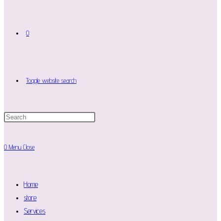
0
Toggle website search
0
Menu
Close
Home
store
Services