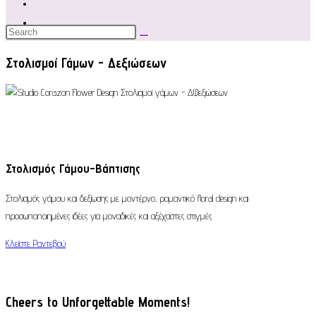
Στολισμοί Γάμων - Δεξιώσεων
Στολισμός Γάμου-Βάπτισης
Στολισμός γάμου και δεξίωσης με μοντέρνο, ρομαντικό floral design και
προσωποποιημένες ιδέες για μοναδικές και αξέχαστες στιγμές.
Κλείστε Ραντεβού
Cheers to Unforgettable Moments!