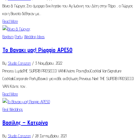
Βένια & Γιώργος Στο όμορφο Εκκλησάκι του Αγ.Ιωάννη του Δέτη στην Πάρο , ο Γιώργος
και η Βενετία δέθηκαν με...
Read More
Baptism
Party
Wedding Ideas
Το Βανακι μας! Piaggio APE50
By
Studio Corazon
/ 3 Νοεμβρίου, 2022
Princess LydiaTHE SUPERB PROSECCO VANΚλείστε ΡαντεβούCocktail VanSignature
CocktailsCorporate PartyΙδανικό για κάθε εκδήλωση Previous Next THE SUPERB PROSECCO
VAN Κάντε τον...
Read More
Real Weddings
Βασίλης – Κατερίνα
By
Studio Corazon
/ 28 Σεπτεμβρίου, 2021