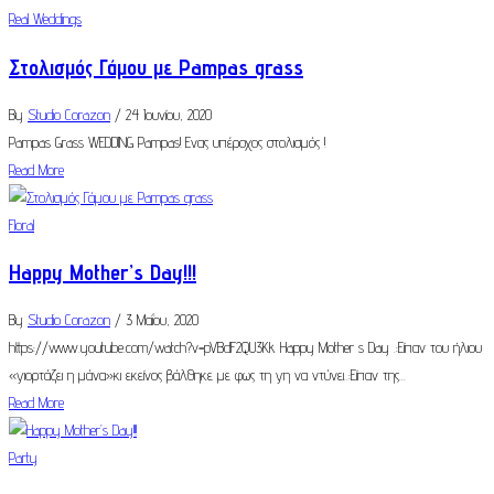
Real Weddings
Στολισμός Γάμου με Pampas grass
By
Studio Corazon
/ 24 Ιουνίου, 2020
Pampas Grass WEDDING Pampas! Ενας υπέροχος στολισμός !
Read More
Floral
Happy Mother’s Day!!!
By
Studio Corazon
/ 3 Μαΐου, 2020
https://www.youtube.com/watch?v=pVBdF2QU3Kk Happy Mother s Day .:Είπαν του ήλιου
«γιορτάζει η μάνα»κι εκείνος βάλθηκε με φως τη γη να ντύνει..:Είπαν της...
Read More
Party