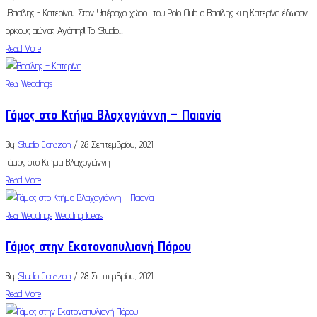
.:Βασίλης - Κατερίνα:. Στον Υπέροχο χώρο του Polo Club ο Βασίλης κι η Κατερίνα έδωσαν
όρκους αιώνιας Αγάπης!! Το Studio...
Read More
Real Weddings
Γάμος στο Κτήμα Βλαχογιάννη – Παιανία
By
Studio Corazon
/ 28 Σεπτεμβρίου, 2021
Γάμος στο Κτήμα Βλαχογιάννη
Read More
Real Weddings
Wedding Ideas
Γάμος στην Εκατοναπυλιανή Πάρου
By
Studio Corazon
/ 28 Σεπτεμβρίου, 2021
Read More